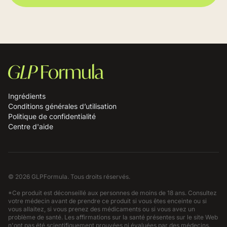
physique régulière renforceront les effets
bénéfiques du GLPFormula sur votre bien-être
global.
Ingrédients
Conditions générales d’utilisation
Politique de confidentialité
Centre d'aide
© 2026 GLPFormula. Tous droits réservés.
*Ce produit est déconseillé aux personnes de moins de 18 ans. Consultez
votre médecin avant de prendre ce produit si vous êtes enceinte ou si
vous allaitez, si vous prenez des médicaments ou si vous avez un
problème de santé. Les affirmations sur la santé présentes sur le site Web
n'ont pas été scientifiquement prouvées ni évaluées par des médecins.