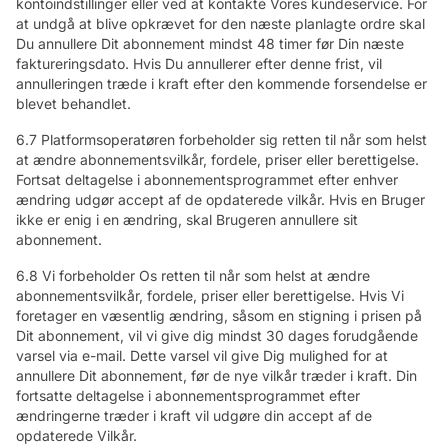
kontoindstillinger eller ved at kontakte Vores kundeservice. For
at undgå at blive opkrævet for den næste planlagte ordre skal
Du annullere Dit abonnement mindst 48 timer før Din næste
faktureringsdato. Hvis Du annullerer efter denne frist, vil
annulleringen træde i kraft efter den kommende forsendelse er
blevet behandlet.
6.7 Platformsoperatøren forbeholder sig retten til når som helst
at ændre abonnementsvilkår, fordele, priser eller berettigelse.
Fortsat deltagelse i abonnementsprogrammet efter enhver
ændring udgør accept af de opdaterede vilkår. Hvis en Bruger
ikke er enig i en ændring, skal Brugeren annullere sit
abonnement.
6.8 Vi forbeholder Os retten til når som helst at ændre
abonnementsvilkår, fordele, priser eller berettigelse. Hvis Vi
foretager en væsentlig ændring, såsom en stigning i prisen på
Dit abonnement, vil vi give dig mindst 30 dages forudgående
varsel via e-mail. Dette varsel vil give Dig mulighed for at
annullere Dit abonnement, før de nye vilkår træder i kraft. Din
fortsatte deltagelse i abonnementsprogrammet efter
ændringerne træder i kraft vil udgøre din accept af de
opdaterede Vilkår.