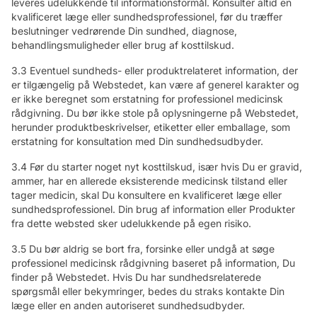
leveres udelukkende til informationsformål. Konsulter altid en
kvalificeret læge eller sundhedsprofessionel, før du træffer
beslutninger vedrørende Din sundhed, diagnose,
behandlingsmuligheder eller brug af kosttilskud.
3.3 Eventuel sundheds- eller produktrelateret information, der
er tilgængelig på Webstedet, kan være af generel karakter og
er ikke beregnet som erstatning for professionel medicinsk
rådgivning. Du bør ikke stole på oplysningerne på Webstedet,
herunder produktbeskrivelser, etiketter eller emballage, som
erstatning for konsultation med Din sundhedsudbyder.
3.4 Før du starter noget nyt kosttilskud, især hvis Du er gravid,
ammer, har en allerede eksisterende medicinsk tilstand eller
tager medicin, skal Du konsultere en kvalificeret læge eller
sundhedsprofessionel. Din brug af information eller Produkter
fra dette websted sker udelukkende på egen risiko.
3.5 Du bør aldrig se bort fra, forsinke eller undgå at søge
professionel medicinsk rådgivning baseret på information, Du
finder på Webstedet. Hvis Du har sundhedsrelaterede
spørgsmål eller bekymringer, bedes du straks kontakte Din
læge eller en anden autoriseret sundhedsudbyder.