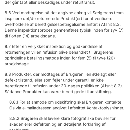
der går tabt eller beskadiges under returtransit.
8.6 Ved modtagelse på det angivne anlæg vil Sælgerens team
inspicere det/de returnerede Produkt(er) for at verificere
overholdelse af berettigelsesbetingelserne anført i Afsnit 8.3.
Denne inspektionsproces gennemføres typisk inden for syv (7)
til fjorten (14) arbejdsdage.
8.7 Efter en vellykket inspektion og godkendelse af
returneringen vil en refusion blive behandlet til Brugerens
oprindelige betalingsmetode inden for fem (5) til tyve (20)
arbejdsdage.
8.8 Produkter, der modtages af Brugeren i en ødelagt eller
defekt tilstand, eller som fejler under garanti, er ikke
berettigede til refusion under 30-dages politikken (Afsnit 8.2).
Sådanne Produkter kan være berettigede til udskiftning.
8.8.1 For at anmode om udskiftning skal Brugeren kontakte
Os via e-mailadressen angivet i afsnittet Kontaktoplysninger.
8.8.2 Brugeren skal levere klare fotografiske beviser for
skaden eller defekten og en detaljeret forklaring af
problemet.