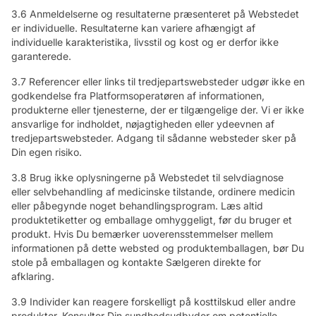
3.6 Anmeldelserne og resultaterne præsenteret på Webstedet
er individuelle. Resultaterne kan variere afhængigt af
individuelle karakteristika, livsstil og kost og er derfor ikke
garanterede.
3.7 Referencer eller links til tredjepartswebsteder udgør ikke en
godkendelse fra Platformsoperatøren af informationen,
produkterne eller tjenesterne, der er tilgængelige der. Vi er ikke
ansvarlige for indholdet, nøjagtigheden eller ydeevnen af
tredjepartswebsteder. Adgang til sådanne websteder sker på
Din egen risiko.
3.8 Brug ikke oplysningerne på Webstedet til selvdiagnose
eller selvbehandling af medicinske tilstande, ordinere medicin
eller påbegynde noget behandlingsprogram. Læs altid
produktetiketter og emballage omhyggeligt, før du bruger et
produkt. Hvis Du bemærker uoverensstemmelser mellem
informationen på dette websted og produktemballagen, bør Du
stole på emballagen og kontakte Sælgeren direkte for
afklaring.
3.9 Individer kan reagere forskelligt på kosttilskud eller andre
produkter. Konsulter Din sundhedsudbyder om potentielle