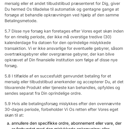
mersalg eller et andet tilbudstilbud præsenteret for Dig, giver
Du hermed Os tilladelse til automatisk og gentagne gange at
forsøge at behandle opkrævningen ved hjælp af den samme
Betalingsmetode.
5.7 Disse nye forsøg kan foretages efter Vores eget skøn inden
for en rimelig periode, der ikke må overstige tredive (30)
kalenderdage fra datoen for den oprindelige mislykkede
transaktion. Vi er ikke ansvarlige for eventuelle gebyrer, såsom
overtræksgebyrer eller overgrænse gebyrer, der kan blive
opkrævet af Din finansielle institution som følge af disse nye
forsøg.
5.8 I tilfælde af en succesfuldt genvundet betaling for et
mersalg eller tilbudstilbud anerkender og accepterer Du, at det
tilsvarende Produkt eller tjeneste kan behandles, opfyldes og
sendes separat fra Din oprindelige ordre.
5.9 Hvis alle betalingsforsøg mislykkes efter den ovennævnte
30-dages periode, forbeholder Vi Os retten efter Vores eget
skøn til at:
annullere den specifikke ordre, abonnement eller vare, der
er forbundet med den mislykkede opkrævning; eller