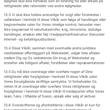
lejlighed skal ikke fortolkes som en hindring for eller afkald på
rettigheder eller retsmidler ved andre lejligheder.
13.3 Vi skal ikke holdes ansvarlige for svigt eller forsinkelse i
udførelsen i henhold til disse Vilkår som følge af handlinger eller
begivenheder uden for Vores rimelige kontrol, herunder men
ikke begrænset til naturkatastrofer, krig, terrorisme, statslige
handlinger, strejker eller fejl i tredjepartsinfrastruktur (herunder
internet- og betalingsudbydere).
13.4 Disse Vilkår, sammen med eventuelle andre juridiske
meddelelser offentliggjort på Webstedet, udgør hele aftalen
mellem Dig og Os vedrørende Din brug af Webstedet og
erstatter alle tidligere aftaler, forståelser eller repræsentationer.
13.5 Du må ikke overdrage eller overføre nogen af Dine
rettigheder eller forpligtelser i henhold til disse Vilkår uden
Vores forudgående skriftlige samtykke. Vi forbeholder Os
retten til at overdrage eller overføre Vores rettigheder og
forpligtelser i henhold til disse Vilkår til tredjeparter efter Vores
skøn, f.eks. i tilfælde af fusion, opkøb eller salg af aktiver.
13.6 Overskrifterne og afsnitstitlerne i disse Vilkår er kun for
bekvemmelighed og skal ikke påvirke fortolkningen af