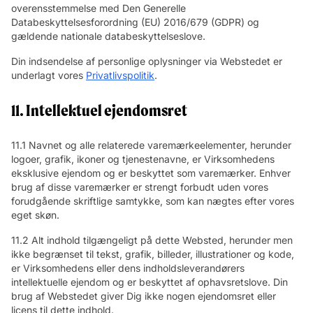
overensstemmelse med Den Generelle
Databeskyttelsesforordning (EU) 2016/679 (GDPR) og
gældende nationale databeskyttelseslove.
Din indsendelse af personlige oplysninger via Webstedet er
underlagt vores
Privatlivspolitik
.
11. Intellektuel ejendomsret
11.1 Navnet og alle relaterede varemærkeelementer, herunder
logoer, grafik, ikoner og tjenestenavne, er Virksomhedens
eksklusive ejendom og er beskyttet som varemærker. Enhver
brug af disse varemærker er strengt forbudt uden vores
forudgående skriftlige samtykke, som kan nægtes efter vores
eget skøn.
11.2 Alt indhold tilgængeligt på dette Websted, herunder men
ikke begrænset til tekst, grafik, billeder, illustrationer og kode,
er Virksomhedens eller dens indholdsleverandørers
intellektuelle ejendom og er beskyttet af ophavsretslove. Din
brug af Webstedet giver Dig ikke nogen ejendomsret eller
licens til dette indhold.