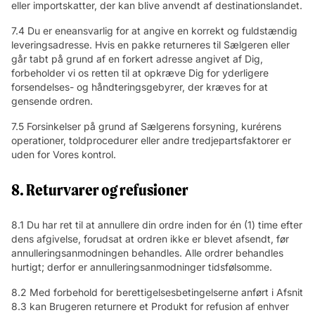
eller importskatter, der kan blive anvendt af destinationslandet.
7.4 Du er eneansvarlig for at angive en korrekt og fuldstændig
leveringsadresse. Hvis en pakke returneres til Sælgeren eller
går tabt på grund af en forkert adresse angivet af Dig,
forbeholder vi os retten til at opkræve Dig for yderligere
forsendelses- og håndteringsgebyrer, der kræves for at
gensende ordren.
7.5 Forsinkelser på grund af Sælgerens forsyning, kurérens
operationer, toldprocedurer eller andre tredjepartsfaktorer er
uden for Vores kontrol.
8. Returvarer og refusioner
8.1 Du har ret til at annullere din ordre inden for én (1) time efter
dens afgivelse, forudsat at ordren ikke er blevet afsendt, før
annulleringsanmodningen behandles. Alle ordrer behandles
hurtigt; derfor er annulleringsanmodninger tidsfølsomme.
8.2 Med forbehold for berettigelsesbetingelserne anført i Afsnit
8.3 kan Brugeren returnere et Produkt for refusion af enhver