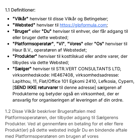
1.1 Definitioner:
"Vilkår"
henviser til disse Vilkår og Betingelser;
"Websted"
henviser til
https://glpformula.com
;
"Bruger"
eller
"Du"
henviser til enhver, der får adgang til
eller bruger dette websted;
"Platformsoperatør"
,
"Vi"
,
"Vores"
eller
"Os"
henviser til
Haur B.V., operatøren af Webstedet;
"Produkter"
henviser til kosttilskud eller andre varer, der
tilbydes via dette Websted;
"Sælger"
henviser til STR.VERT CONSULTANTS LTD,
virksomhedskode: HE467408, virksomhedsadresse:
Lapithou, 11, Flat/Office 101 Egkomi 2410, Lefkosia, Cypern,
[
SEND IKKE
returvarer
til denne adresse] sælgeren af
Produkterne og betyder også en virksomhed, der er
ansvarlig for organiseringen af leveringen af din ordre.
1.2 Disse Vilkår beskriver Brugeraftalen med
Platformsoperatøren, der tilbyder adgang til Sælgerens
Produkter. Ved at gennemføre en betaling for et eller flere
Produkt(er) på dette websted indgår Du en bindende aftale
med Platformsoperatøren om brugen af vores