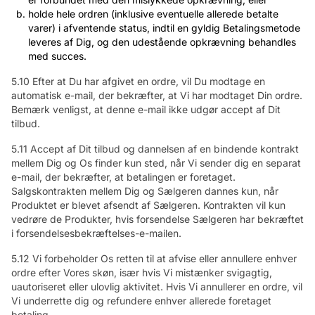
holde hele ordren (inklusive eventuelle allerede betalte
varer) i afventende status, indtil en gyldig Betalingsmetode
leveres af Dig, og den udestående opkrævning behandles
med succes.
5.10 Efter at Du har afgivet en ordre, vil Du modtage en
automatisk e-mail, der bekræfter, at Vi har modtaget Din ordre.
Bemærk venligst, at denne e-mail ikke udgør accept af Dit
tilbud.
5.11 Accept af Dit tilbud og dannelsen af en bindende kontrakt
mellem Dig og Os finder kun sted, når Vi sender dig en separat
e-mail, der bekræfter, at betalingen er foretaget.
Salgskontrakten mellem Dig og Sælgeren dannes kun, når
Produktet er blevet afsendt af Sælgeren. Kontrakten vil kun
vedrøre de Produkter, hvis forsendelse Sælgeren har bekræftet
i forsendelsesbekræftelses-e-mailen.
5.12 Vi forbeholder Os retten til at afvise eller annullere enhver
ordre efter Vores skøn, især hvis Vi mistænker svigagtig,
uautoriseret eller ulovlig aktivitet. Hvis Vi annullerer en ordre, vil
Vi underrette dig og refundere enhver allerede foretaget
betaling.