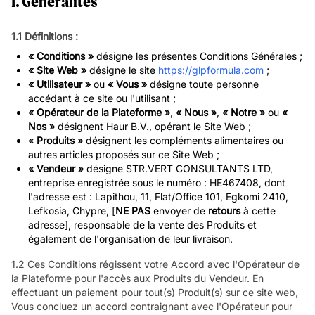
1. Généralités
1.1 Définitions :
« Conditions »
désigne les présentes Conditions Générales ;
« Site Web »
désigne le site
https://glpformula.com
;
« Utilisateur »
ou
« Vous »
désigne toute personne
accédant à ce site ou l'utilisant ;
« Opérateur de la Plateforme »
,
« Nous »
,
« Notre »
ou
«
Nos »
désignent Haur B.V., opérant le Site Web ;
« Produits »
désignent les compléments alimentaires ou
autres articles proposés sur ce Site Web ;
« Vendeur »
désigne STR.VERT CONSULTANTS LTD,
entreprise enregistrée sous le numéro : HE467408, dont
l'adresse est : Lapithou, 11, Flat/Office 101, Egkomi 2410,
Lefkosia, Chypre, [
NE PAS
envoyer de
retours
à cette
adresse], responsable de la vente des Produits et
également de l'organisation de leur livraison.
1.2 Ces Conditions régissent votre Accord avec l'Opérateur de
la Plateforme pour l'accès aux Produits du Vendeur. En
effectuant un paiement pour tout(s) Produit(s) sur ce site web,
Vous concluez un accord contraignant avec l'Opérateur pour