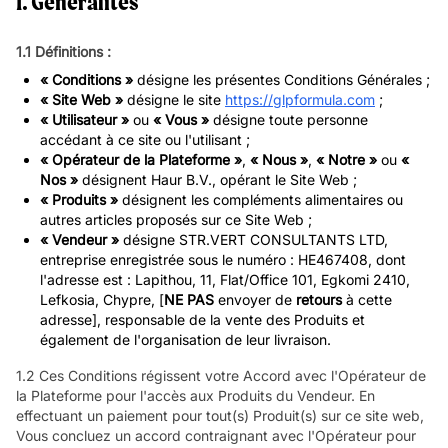
1. Généralités
1.1 Définitions :
« Conditions »
désigne les présentes Conditions Générales ;
« Site Web »
désigne le site
https://glpformula.com
;
« Utilisateur »
ou
« Vous »
désigne toute personne
accédant à ce site ou l'utilisant ;
« Opérateur de la Plateforme »
,
« Nous »
,
« Notre »
ou
«
Nos »
désignent Haur B.V., opérant le Site Web ;
« Produits »
désignent les compléments alimentaires ou
autres articles proposés sur ce Site Web ;
« Vendeur »
désigne STR.VERT CONSULTANTS LTD,
entreprise enregistrée sous le numéro : HE467408, dont
l'adresse est : Lapithou, 11, Flat/Office 101, Egkomi 2410,
Lefkosia, Chypre, [
NE PAS
envoyer de
retours
à cette
adresse], responsable de la vente des Produits et
également de l'organisation de leur livraison.
1.2 Ces Conditions régissent votre Accord avec l'Opérateur de
la Plateforme pour l'accès aux Produits du Vendeur. En
effectuant un paiement pour tout(s) Produit(s) sur ce site web,
Vous concluez un accord contraignant avec l'Opérateur pour