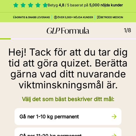
Betyg
4,8
/ 5 baserat på
5,000 nöjda kunder
GRATIS & SNABB LEVERANS
ÖVER 5,000+ NÖJDA KUNDER
BETRODD MEDICIN
1/8
Hej! Tack för att du tar dig
tid att göra quizet. Berätta
gärna vad ditt nuvarande
viktminskningsmål är.
Välj det som bäst beskriver ditt mål:
Gå ner 1-10 kg permanent